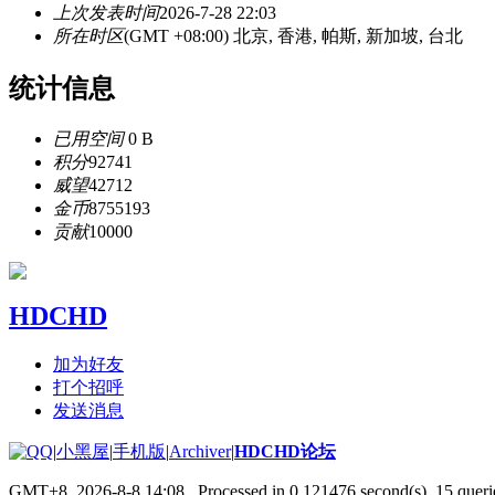
上次发表时间
2026-7-28 22:03
所在时区
(GMT +08:00) 北京, 香港, 帕斯, 新加坡, 台北
统计信息
已用空间
0 B
积分
92741
威望
42712
金币
8755193
贡献
10000
HDCHD
加为好友
打个招呼
发送消息
|
小黑屋
|
手机版
|
Archiver
|
HDCHD论坛
GMT+8, 2026-8-8 14:08
, Processed in 0.121476 second(s), 15 querie