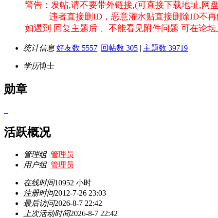
警告：发帖,请不要带外链接,(可直接下载地址,网盘
违者直接删ID，恶意灌水贴直接删除ID不再
如遇到 回复主题后 、不能看见附件问题 可在论
统计信息
好友数 5557
|
回帖数 305
|
主题数 39719
学历
博士
勋章
活跃概况
管理组
管理员
用户组
管理员
在线时间
10952 小时
注册时间
2012-7-26 23:03
最后访问
2026-8-7 22:42
上次活动时间
2026-8-7 22:42