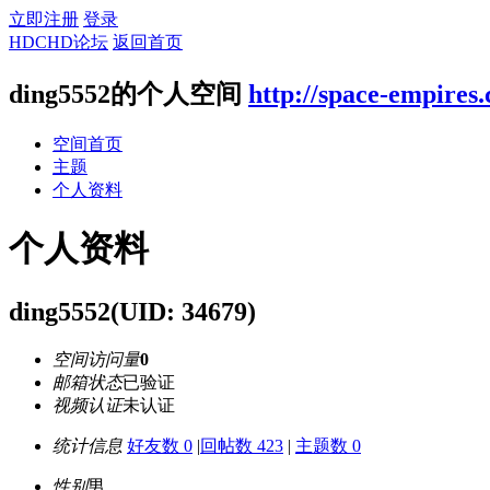
立即注册
登录
HDCHD论坛
返回首页
ding5552的个人空间
http://space-empires
空间首页
主题
个人资料
个人资料
ding5552
(UID: 34679)
空间访问量
0
邮箱状态
已验证
视频认证
未认证
统计信息
好友数 0
|
回帖数 423
|
主题数 0
性别
男