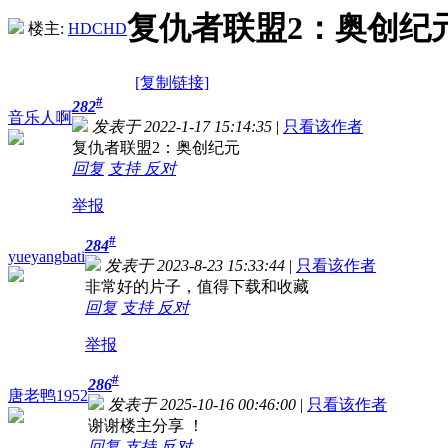
复仇者联盟2：奥创纪元 [3D左右
楼主:
HDCHD
[复制链接]
#
282
音乐人啊
发表于 2022-1-17 15:14:35
|
只看该作者
复仇者联盟2：奥创纪元
回复
支持
反对
举报
#
284
yueyangbati
发表于 2023-8-23 15:33:44
|
只看该作者
非常好的片子，值得下载和收藏
回复
支持
反对
举报
#
286
唐老鸭1952
发表于 2025-10-16 00:46:00
|
只看该作者
谢谢楼主分享 ！
回复
支持
反对