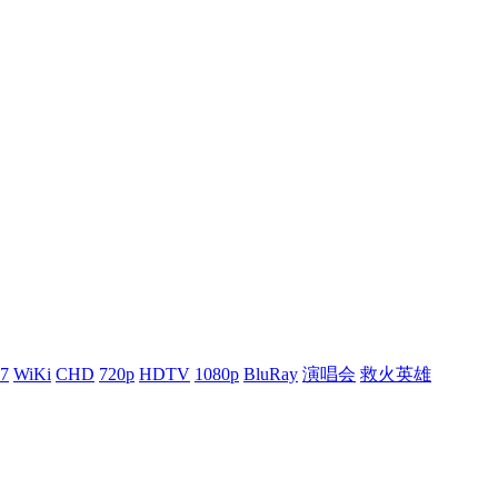
7
WiKi
CHD
720p
HDTV
1080p
BluRay
演唱会
救火英雄