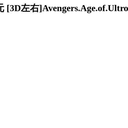
]Avengers.Age.of.Ultron.20