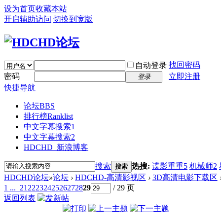
设为首页
收藏本站
开启辅助访问
切换到宽版
找回密码
自动登录
密码
立即注册
登录
快捷导航
论坛
BBS
排行榜
Ranklist
中文字幕搜索1
中文字幕搜索2
HDCHD_新浪博客
搜索
热搜:
谍影重重5
机械师2
搜索
HDCHD论坛
»
论坛
›
HDCHD-高清影视区
›
3D高清电影下载区
1 ...
21
22
23
24
25
26
27
28
29
/ 29 页
返回列表