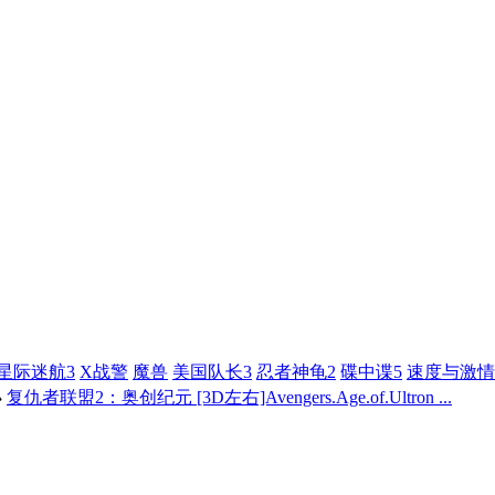
星际迷航3
X战警
魔兽
美国队长3
忍者神龟2
碟中谍5
速度与激情
›
复仇者联盟2：奥创纪元 [3D左右]Avengers.Age.of.Ultron ...