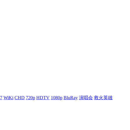
7
WiKi
CHD
720p
HDTV
1080p
BluRay
演唱会
救火英雄