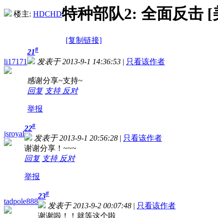
特种部队2: 全面反击 [美版3D]
楼主:
HDCHD
[复制链接]
#
21
li17171
发表于 2013-9-1 14:36:53
|
只看该作者
感谢分享~支持~
回复
支持
反对
举报
#
22
jsroyal
发表于 2013-9-1 20:56:28
|
只看该作者
谢谢分享！~~~
回复
支持
反对
举报
#
23
tadpole888
发表于 2013-9-2 00:07:48
|
只看该作者
谢谢啦！！就等这个啦