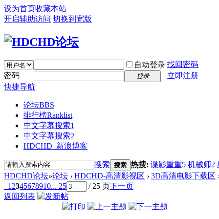
设为首页
收藏本站
开启辅助访问
切换到宽版
找回密码
自动登录
密码
立即注册
登录
快捷导航
论坛
BBS
排行榜
Ranklist
中文字幕搜索1
中文字幕搜索2
HDCHD_新浪博客
搜索
热搜:
谍影重重5
机械师2
搜索
HDCHD论坛
»
论坛
›
HDCHD-高清影视区
›
3D高清电影下载区
1
2
3
4
5
6
7
8
9
10
... 25
/ 25 页
下一页
返回列表