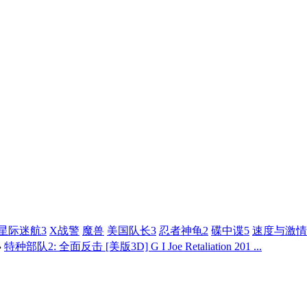
星际迷航3
X战警
魔兽
美国队长3
忍者神龟2
碟中谍5
速度与激情
›
特种部队2: 全面反击 [美版3D] G I Joe Retaliation 201 ...