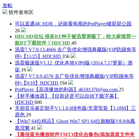
发帖
软件发布区
可以直通4K HDR，还能看电视的PotPlayer
猪屁屁公园
26
HDCHD论坛 很多BT种子被迅雷屏蔽了，给大家推荐一
款BT下载软件！
HDCHD
49
迅雷7 V7.9.13.4666 去广告优化增强典藏版(VIP防踢免等
待)【11/25】
HDCHD
356
迅雷极速版V1.12_优化本地VIP6版 (2014.7.17更新）
酒
徒
16
迅雷7 V7.9.9.4578 去广告优化增强典藏版(VIP防踢免等
待)【9/10】
HDCHD
194
PotPlayer【高清播放的利器】
46181370@qq.com
25
【射手播放器】【目前还是可以自动下载字幕】
HDCHD
600
无损音乐鉴定助手V1.1.6.0绿色版/无需安装【3.18M】
三
原色
29
【Win7 64位精品】Ghost Win7 SP1 64位旗舰版V8.8
/lh鳳
凰涅磐
41
【最佳蓝光播放软件TMT3优化合集包(添加原盘文件夹