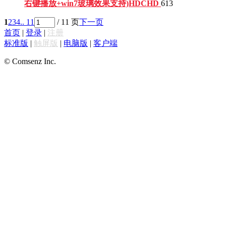
右键播放+win7玻璃效果支持)
HDCHD
613
1
2
3
4
.. 11
/ 11 页
下一页
首页
|
登录
|
注册
标准版
|
触屏版
|
电脑版
|
客户端
© Comsenz Inc.